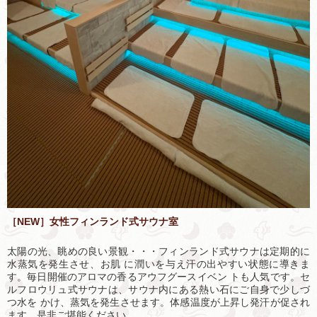
［NEW］女性フィンランド式サウナ室
太陽の光、眺めの良い景観・・・フィンランド式サウナは定期的に
水蒸気を発生させ、お肌 に潤いを与え汗の出やすい状態に導きま
す。毎日開催のアロマの香るアウフグースイベン トも人気です。セ
ルフロウリュ式サウナは、サウナ内にある熱い石にご自身で少しづ
つ水を かけ、蒸気を発生させます。体感温度が上昇し発汗が促され
ます。是非ご堪能ください。