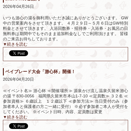
2026年04月26日
いつも游心の湯を御利用いただき誠にありがとうございます。 GW
中の営業案内をさせて頂きます。 ４月２９日～５月６日はGW特別
料金とさせて頂きます。 入浴回数券・招待券・入浴券・お風呂の日
無料券は期間中でもそのまま追加料金なしでご利用頂けます。 皆様
のご来店お待ちしております。
▼続きを読む
ベイブレード大会「游心杯」開催！
2026年04月20日
≪イベント名≫ 游心杯 ≪開催場所≫ 源泉かけ流し温泉久留米游心
の湯 〒830-0056 福岡県久留米市本山1-7-10 ≪定員数≫ ３２名 ≪
参加資格≫ ６歳以上 １２歳以下 ≪参加方法≫ 当日受付のみ（参
加者本人と保護者の方ご一緒に受付） ※必ず参加者ご本人が受付を
してください。 ※イベント日時、内容、定員数は変更
▼続きを読む