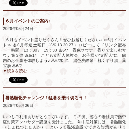
６月イベントのご案内♪
2026年05月24日
６月もイベント盛りだくさん！ぜひお越しください♪ ≪6月イベン
ト≫ ♨6月毎週土曜日（6/6.13.20.27）ロビーにてドリンク配布
・時間 13：30 / 19：30 ♨6/7 香色サウナ 香りで楽しむサ
ウナ第３弾 ♨6/14 こども支配人体験会 お子様が”支配人”に！館
内のお仕事を体験しよう♪ ♨6/20.21 湯色炭酸泉 極くすり湯 薬
宝湯 ♨6/2
▼続きを読む
暑熱順化チャレンジ！猛暑を乗り切ろう！
2026年05月06日
いつもご利用ありがとうございます。 この度、游心の湯社員で熱中
症対策アンバサダー講座を受けました。 熱中症対策には「暑熱順化
（しょねつじゅんか）」といって温浴施設でできる対策がありま