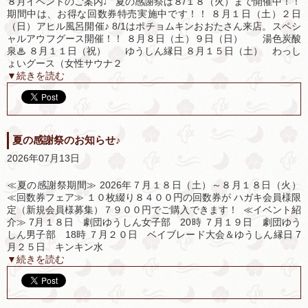
８月イベントのご案内♩ 夏の感謝祭は８/１８（火）まで開催中！！
期間中は、お得な回数券特売実施中です！！ ８月１日（土）２日
（日）アヒル風呂開催♪ 8/1はポチョムキンおおたさん来店。スペシ
ャルアウフグース開催！！ ８月８日（土）９日（日） 湯色炭酸
泉♨ ８月１１日（祝） ゆうしん縁日 ８月１５日（土） わっし
ょいグース（女性サウナ２
▼続きを読む
夏の感謝祭のお知らせ♪
2026年07月13日
≪夏の感謝祭期間≫ 2026年７月１８日（土）～８月１８日（火）
≪回数券フェア≫ １０枚綴り８４００円の回数券が ハガキ会員様限
定（新規会員様募集）７９００円でご購入できます！ ≪イベント紹
介≫ 7月１８日 劇団ゆうしん女子部 20時 ７月１９日 劇団ゆう
しん男子部 18時 ７月２０日 ベイブレード大会＆ゆうしん縁日 7
月２５日 キンキン水
▼続きを読む