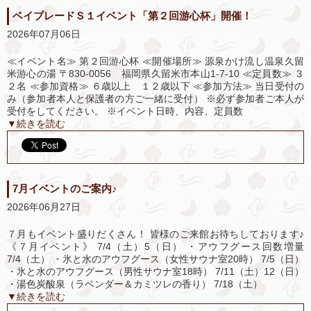
ベイブレードＳ１イベント「第２回游心杯」開催！
2026年07月06日
≪イベント名≫ 第２回游心杯 ≪開催場所≫ 源泉かけ流し温泉久留
米游心の湯 〒830-0056 福岡県久留米市本山1-7-10 ≪定員数≫ ３
２名 ≪参加資格≫ ６歳以上 １２歳以下 ≪参加方法≫ 当日受付の
み（参加者本人と保護者の方ご一緒に受付） ※必ず参加者ご本人が
受付をしてください。 ※イベント日時、内容、定員数
▼続きを読む
7月イベントのご案内♪
2026年06月27日
７月もイベント盛りだくさん！ 皆様のご来館お待ちしております♪
《７月イベント》 7/4（土）5（日） ・アウフグース回数増量
7/4（土） ・氷と水のアウフグース（女性サウナ室20時） 7/5（日）
・氷と水のアウフグース（男性サウナ室18時） 7/11（土）12（日）
・湯色炭酸泉（ラベンダー＆カミツレの香り） 7/18（土）
▼続きを読む