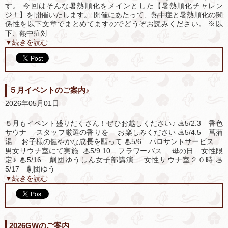
す。 今回はそんな暑熱順化をメインとした【暑熱順化チャレン
ジ！】を開催いたします。 開催にあたって、熱中症と暑熱順化の関
係性を以下文章でまとめてますのでどうぞお読みください。 ※以
下、熱中症対
▼続きを読む
５月イベントのご案内♪
2026年05月01日
５月もイベント盛りだくさん！ぜひお越しください♪ ♨5/2.3 香色
サウナ スタッフ厳選の香りを お楽しみください ♨5/4.5 菖蒲
湯 お子様の健やかな成長を願って ♨5/6 パロサントサービス
男女サウナ室にて実施 ♨5/9.10 フラワーバス 母の日 女性限
定♪ ♨5/16 劇団ゆうしん女子部講演 女性サウナ室２０時 ♨
5/17 劇団ゆう
▼続きを読む
2026GWのご案内