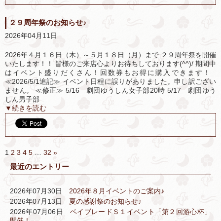
２９周年祭のお知らせ♪
2026年04月11日
2026年４月１６日（木）～５月１８日（月）まで ２９周年祭を開催
いたします！！ 皆様のご来店心よりお待ちしております(^^)/ 期間中
はイベント盛りだくさん！回数券もお得に購入できます！
≪2026/5/1追記≫ イベント日程に誤りがありました。申し訳ござい
ません。 ≪修正≫ 5/16 劇団ゆうしん女子部20時 5/17 劇団ゆう
しん男子部
▼続きを読む
1
2
3
4
5
…
32
»
最近のエントリー
2026年07月30日
2026年８月イベントのご案内♪
2026年07月13日
夏の感謝祭のお知らせ♪
2026年07月06日
ベイブレードＳ１イベント「第２回游心杯」
開催！