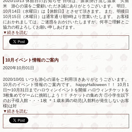
2020/10/13 休館日のお知らせ 日頃は、源泉掛け流し温泉 久留
米 游心の湯をご愛顧いただき誠にありがとうございます。 明日、
10月14日（水曜日）は【休館日】とさせて頂きます。 また、明後日
10月15日（木曜日）は通常通り朝9時より営業いたします。 お客様
におかれましては、ご迷惑をおかけいたしますが、何卒ご理解とご
協力の程よろしくお願い申しあげます。
▼続きを読む
10月イベント情報のご案内
2020年10月01日
2020/10/01 いつも游心の湯をご利用頂きありがとうございます。
10月のイベント情報のご案内です。 happyHalloween！！ 10月1
日〜10月31日までハロウィンイベントを開催 ハロウィンチケットを
3枚集めてゲームに挑戦しよう！！ チケットの集め方 ①小学生以下
のお子様入館・・・1枚 ＊１歳未満の幼児(入館料が発生しないお客
様)は対
▼続きを読む