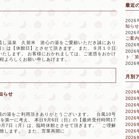
最近
202
知ら
202
ご案内
流し温泉 久留米 游心の湯をご愛顧いただき誠にあり
202
日）は【休館日】とさせて頂きます。 また、９月１０日
202
いたします。 お客様におかれましては、ご迷惑をおかけ
ト「
程よろしくお願い申しあげます。
202
月別
2026
知らせ
2026
2026
2026
湯の湯をご利用頂きありがとうございます。 台風10号
2026
を第一に考え、 本日9月6日（日）の【最終受付時間17
2026
日9月7日（月）は、臨時休館とさせて頂きます。 ご理解
致します。 また、営業再開に
2026
2026