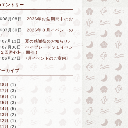
のエントリー
6年08月08日
2026年お盆期間中のお
せ
6年07月30日
2026年８月イベントの
♪
6年07月13日
夏の感謝祭のお知らせ♪
6年07月06日
ベイブレードＳ１イベン
第２回游心杯」開催！
6年06月27日
7月イベントのご案内♪
アーカイブ
年8月
(1)
年7月
(3)
年6月
(1)
年5月
(3)
年4月
(5)
年3月
(2)
年2月
(1)
年1月
(2)