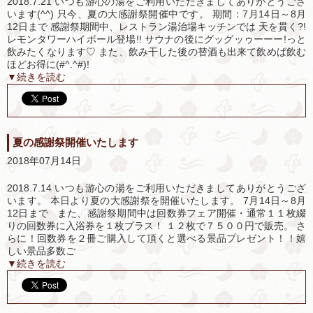
2018.7.21 いつも游心の湯をご利用いただきましてありがとうござ
います(^^) 只今、夏の大感謝祭開催中です。 期間：7月14日～8月
12日まで 感謝祭期間中、レストラン湯治場キッチンでは 天を貫く?!
レモンタワーハイボール登場!! サウナの後にグッグッゥーーー!っと
飲みたくなります♡ また、飲み干した後の替酒も出来て飲めば飲む
ほどお得に(#^.^#)!
▼続きを読む
夏の感謝祭開催いたします
2018年07月14日
2018.7.14 いつも游心の湯をご利用いただきましてありがとうござ
います。 本日より夏の大感謝祭を開催いたします。 7月14日～8月
12日まで また、感謝祭期間中は回数券フェア開催・通常１１枚綴
りの回数券に入浴券を１枚プラス！ １２枚で７５００円で販売。 さ
らに！回数券を２冊ご購入して頂くと選べる景品プレゼント！！嬉
しい景品多数ご
▼続きを読む