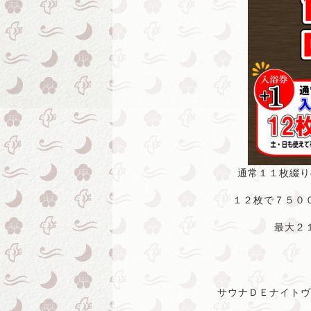
通常１１枚綴り
１２枚で７５０
最大２
サウナＤＥナイトヴィヒ