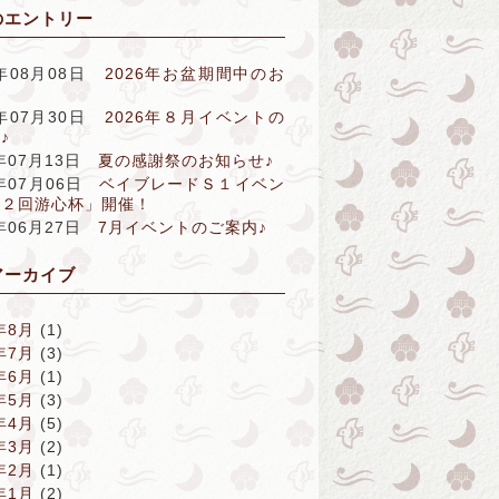
のエントリー
6年08月08日
2026年お盆期間中のお
せ
6年07月30日
2026年８月イベントの
♪
6年07月13日
夏の感謝祭のお知らせ♪
6年07月06日
ベイブレードＳ１イベン
第２回游心杯」開催！
6年06月27日
7月イベントのご案内♪
アーカイブ
年8月
(1)
年7月
(3)
年6月
(1)
年5月
(3)
年4月
(5)
年3月
(2)
年2月
(1)
年1月
(2)