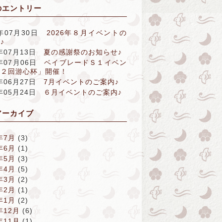
のエントリー
6年07月30日
2026年８月イベントの
♪
6年07月13日
夏の感謝祭のお知らせ♪
6年07月06日
ベイブレードＳ１イベン
第２回游心杯」開催！
6年06月27日
7月イベントのご案内♪
6年05月24日
６月イベントのご案内♪
アーカイブ
年7月
(3)
年6月
(1)
年5月
(3)
年4月
(5)
年3月
(2)
年2月
(1)
年1月
(2)
年12月
(6)
年11月
(1)