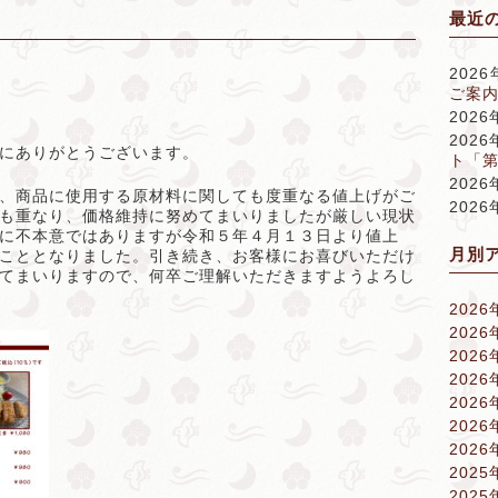
最近
202
ご案内
202
202
にありがとうございます。
ト「
202
、商品に使用する原材料に関しても度重なる値上げがご
202
も重なり、価格維持に努めてまいりましたが厳しい現状
に不本意ではありますが令和５年４月１３日より値上
月別
こととなりました。引き続き、お客様にお喜びいただけ
てまいりますので、何卒ご理解いただきますようよろし
2026
2026
2026
2026
2026
2026
2026
2025
2025