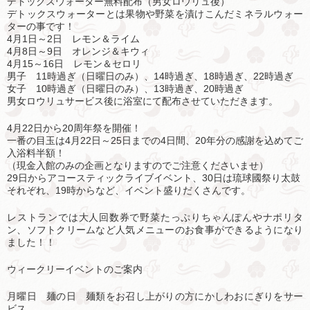
デトックスウォーター無料配布（男女ロウリュ後）
デトックスウォーターとは果物や野菜を漬けこんだミネラルウォー
ターの事です！
4月1日～2日 レモン＆ライム
4月8日～9日 オレンジ＆キウィ
4月15～16日 レモン＆セロリ
男子 11時過ぎ（日曜日のみ）、14時過ぎ、18時過ぎ、22時過ぎ
女子 10時過ぎ（日曜日のみ）、13時過ぎ、20時過ぎ
男女ロウリュサービス後に浴室にて配布させていただきます。
4月22日から20周年祭を開催！
一番の目玉は4月22日～25日までの4日間、20年分の感謝を込めてご
入浴料半額！
（現金入館のみの企画となりますのでご注意くださいませ）
29日からアコースティックライブイベント、30日は琉球國祭り太鼓
それぞれ、19時からなど、イベント盛りだくさんです。
レストランでは大人回数券で野菜たっぷりちゃんぽんやナポリタ
ン、ソフトクリームなど人気メニューのお食事ができるようになり
ました！！
ウィークリーイベントのご案内
月曜日 麺の日 麺類をお召し上がりの方にかしわおにぎりをサー
ビス