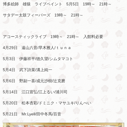
博多絵師 雄猿 ライブペイント 5月5日 19時～ 21時～
サタデー太鼓フィーバーズ 19時～ 21時～
アコースティックライブ 19時～ 21時～ 入館料必要
4月29日 遠山八音/早木雅人/ｔｕｎａ
5月3日 伊藤祥平/徳久望/シムタマコト
5月4日 武下詩菜/溝上純一
5月6日 野副一喜/成元沙樹/辻克磨
5月14日 江口宣弘/江上るい/浦川司
5月20日 松本杏彩/ドミニク・マサユキ/りんぺい
5月21日 Mr.Lyell/田中冬馬/百音