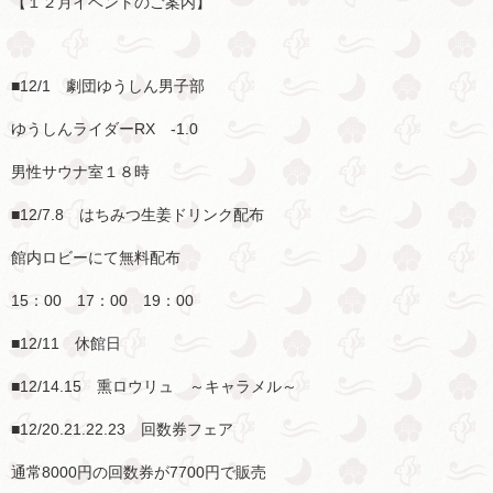
【１２月イベントのご案内】
■12/1 劇団ゆうしん男子部
ゆうしんライダーRX -1.0
男性サウナ室１８時
■12/7.8 はちみつ生姜ドリンク配布
館内ロビーにて無料配布
15：00 17：00 19：00
■12/11 休館日
■12/14.15 熏ロウリュ ～キャラメル～
■12/20.21.22.23 回数券フェア
通常8000円の回数券が7700円で販売