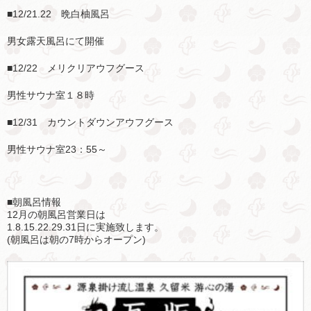
■12/21.22 晩白柚風呂
男女露天風呂にて開催
■12/22 メリクリアウフグース
男性サウナ室１８時
■12/31 カウントダウンアウフグース
男性サウナ室23：55～
■朝風呂情報
12月の朝風呂営業日は
1.8.15.22.29.31日に実施致します。
(
朝風呂は朝の
7
時からオープン
)