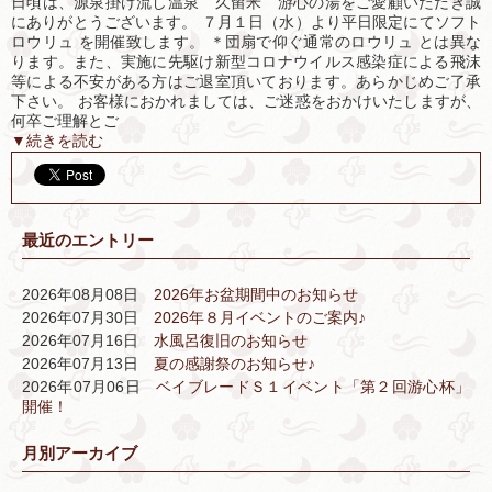
日頃は、源泉掛け流し温泉 久留米 游心の湯をご愛顧いただき誠
にありがとうございます。 ７月１日（水）より平日限定にてソフト
ロウリュ を開催致します。 ＊団扇で仰ぐ通常のロウリュ とは異な
ります。また、実施に先駆け新型コロナウイルス感染症による飛沫
等による不安がある方はご退室頂いております。あらかじめご了承
下さい。 お客様におかれましては、ご迷惑をおかけいたしますが、
何卒ご理解とご
▼続きを読む
最近のエントリー
2026年08月08日
2026年お盆期間中のお知らせ
2026年07月30日
2026年８月イベントのご案内♪
2026年07月16日
水風呂復旧のお知らせ
2026年07月13日
夏の感謝祭のお知らせ♪
2026年07月06日
ベイブレードＳ１イベント「第２回游心杯」
開催！
月別アーカイブ