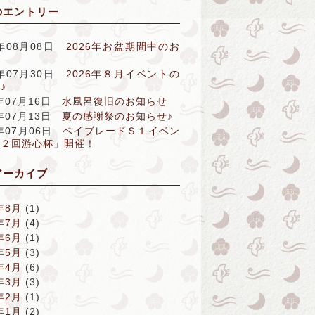
のエントリー
6年08月08日
2026年お盆期間中のお
せ
6年07月30日
2026年８月イベントの
♪
6年07月16日
水風呂復旧のお知らせ
6年07月13日
夏の感謝祭のお知らせ♪
6年07月06日
ベイブレードＳ１イベン
第２回游心杯」開催！
アーカイブ
年8月
(1)
年7月
(4)
年6月
(1)
年5月
(3)
年4月
(6)
年3月
(3)
年2月
(1)
年1月
(2)