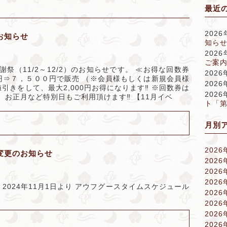
最近
202
お知らせ
知ら
202
ご案内
謝祭（11/2～12/2）のお知らせです。 ≪お得な回数券
202
円⇒７，５００円で販売 （※会員様もしくは新規会員様
202
引きをして、最大2,000円お得になります‼ ※回数券は
202
お正月など特別日もご利用頂けます‼ 【11月イベ
ト「
月別
2026
変更のお知らせ
2026
2026
2026
2024年11月1日より アウフグースタイムスケジュール
2026
2026
2026
2026