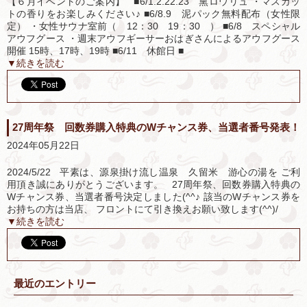
【６月イベントのご案内】 ■6/1.2.22.23 熏ロウリュ ・マスカッ
トの香りをお楽しみください♪ ■6/8.9 泥パック無料配布（女性限
定） ・女性サウナ室前（ 12：30 19：30 ） ■6/8 スペシャル
アウフグース ・週末アウフギーサーおはぎさんによるアウフグース
開催 15時、17時、19時 ■6/11 休館日 ■
▼続きを読む
27周年祭 回数券購入特典のWチャンス券、当選者番号発表！
2024年05月22日
2024/5/22 平素は、源泉掛け流し温泉 久留米 游心の湯を ご利
用頂き誠にありがとうございます。 27周年祭、回数券購入特典の
Wチャンス券、当選者番号決定しました(^^♪ 該当のWチャンス券を
お持ちの方は当店、 フロントにて引き換えお願い致します(^^)/
▼続きを読む
最近のエントリー