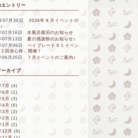
のエントリー
6年07月30日
2026年８月イベントの
♪
6年07月16日
水風呂復旧のお知らせ
6年07月13日
夏の感謝祭のお知らせ♪
6年07月06日
ベイブレードＳ１イベン
第２回游心杯」開催！
6年06月25日
７月イベントのご案内♪
アーカイブ
年7月
(4)
年6月
(1)
年5月
(3)
年4月
(6)
年3月
(3)
年2月
(1)
年1月
(2)
年12月
(6)
年11月
(1)