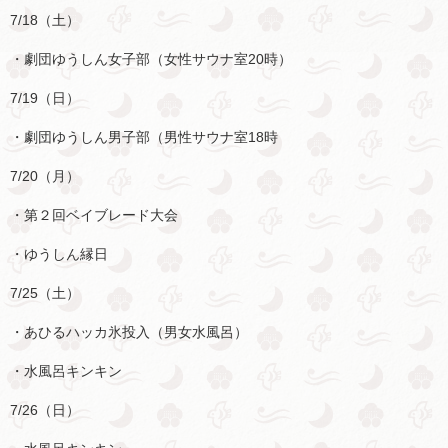
7/18
（土）
・劇団ゆうしん女子部（女性サウナ室
20
時）
7/19
（日）
・劇団ゆうしん男子部（男性サウナ室
18
時
7/20
（月）
・第２回ベイブレード大会
・ゆうしん縁日
7/25
（土）
・あひるハッカ氷投入（男女水風呂）
・水風呂キンキン
7/26
（日）