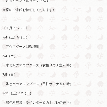
７月もイベント盛りだくさん！
皆様のご来館お待ちしております♪
《７月イベント》
7/4
（土）
5
（日）
・アウフグース回数増量
7/4
（土）
・氷と水のアウフグース（女性サウナ室
20
時）
7/5
（日）
・氷と水のアウフグース（男性サウナ室
18
時）
7/11
（土）
12
（日）
・湯色炭酸泉（ラベンダー＆カミツレの香り）