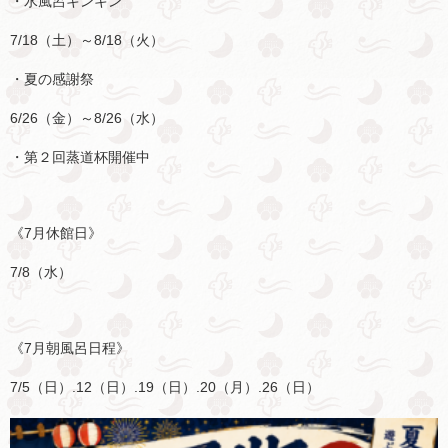
・水風呂キンキン
7/18
（土）～
8/18
（火）
・夏の感謝祭
6/26
（金）～
8/26
（水）
・第２回蒸道杯開催中
《
7
月休館日》
7/8
（水）
《
7
月朝風呂日程》
7/5
（日）
.12
（日）
.19
（日）
.20
（月）
.26
（日）