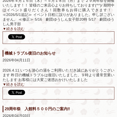
2026年４月１６日（木）～５月１８日（月）まで ２９周年祭を開催
いたします！！ 皆様のご来店心よりお待ちしております(^^)/ 期間中
はイベント盛りだくさん！回数券もお得に購入できます！
≪2026/5/1追記≫ イベント日程に誤りがありました。申し訳ござい
ません。 ≪修正≫ 5/16 劇団ゆうしん女子部20時 5/17 劇団ゆう
しん男子部
▼続きを読む
機械トラブル復旧のお知らせ
2026年04月11日
2026.4.11 いつも游心の湯をご利用いただき誠にありがとうござい
ます 昨日の機械トラブルは復旧いたしました、９時より通常営業い
たします お客様には大変ご迷惑おかけいたしました
▼続きを読む
29周年祭 入館料５００円のご案内‼
2026年04月03日