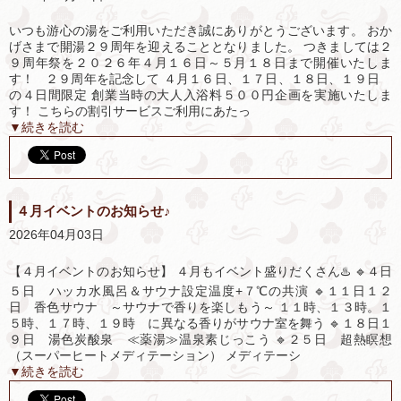
いつも游心の湯をご利用いただき誠にありがとうございます。 おか
げさまで開湯２９周年を迎えることとなりました。 つきましては２
９周年祭を２０２６年４月１６日～５月１８日まで開催いたしま
す！ ２９周年を記念して ４月１６日、１７日、１８日、１９日
の４日間限定 創業当時の大人入浴料５００円企画を実施いたしま
す！ こちらの割引サービスご利用にあたっ
▼続きを読む
４月イベントのお知らせ♪
2026年04月03日
【４月イベントのお知らせ】 ４月もイベント盛りだくさん♨️ 🔹４日
５日 ハッカ水風呂＆サウナ設定温度+７℃の共演 🔹１１日１２
日 香色サウナ ～サウナで香りを楽しもう～ １１時、１３時。１
５時、１７時、１９時 に異なる香りがサウナ室を舞う 🔹１８日１
９日 湯色炭酸泉 ≪薬湯≫温泉素じっこう 🔹２５日 超熱瞑想
（スーパーヒートメディテーション） メディテーシ
▼続きを読む